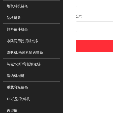
堆取料机链条
公司
刮板链条
熟料链斗机链
水陆两用挖掘机链条
洗瓶机/杀菌机输送链条
纯碱/化纤/弯板输送链
造纸机械链
重载弯板链条
DS机型/取料机
齿型链