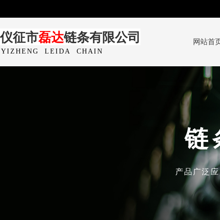
仪征市
磊达
链条有限公司
网站首
YIZHENG
LEIDA
CHAIN
CO.,LTD
链
产品广泛应