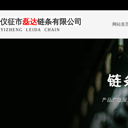
仪征市
磊达
链条有限公司
网站首
YIZHENG
LEIDA
CHAIN
CO.,LTD
链
产品广泛应