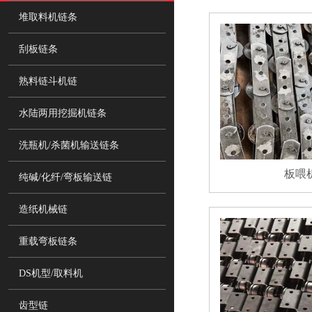
堆取料机链条
刮板链条
熟料链斗机链
水陆两用挖掘机链条
洗瓶机/杀菌机输送链条
板喂
纯碱/化纤/弯板输送链
造纸机械链
重载弯板链条
DS机型/取料机
齿型链