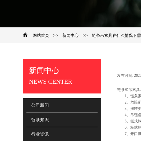
网站首页
>>
新闻中心
>>
链条吊索具在什么情况下需
新闻中心
发布时间:
202
​NEWS CENTER
链条式吊索具
1、链条索
2、危险断面
公司新闻
3、扭转变形
4、吊链危
链条知识
5、板式钩衬套
6、板式钩 ,
7、开口度比
行业资讯