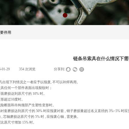
要停用
链条吊索具在什么情况下需
6-01-29
|
354
次浏览
|
|
分享到:
凡出现下列情况之一者应予以报废, 不可以补焊再用。
具任何一个部件表面出现裂纹时；
磨损达到原尺寸的 10% 时。
超过10度时。
险断面和吊钩颈部产生塑性变形时。
磨损达到原尺寸的 50% 时应报废衬套 , 销子磨损量超过名义直径的 3%~5% 时
 芯轴磨损达原尺寸的 5% 时 , 应报废心轴 , 需更换。
原尺寸增加 15% 时。