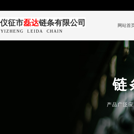
仪征市
磊达
链条有限公司
网站首
YIZHENG
LEIDA
CHAIN
CO.,LTD
链
产品广泛应